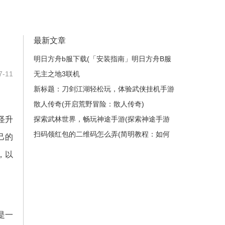
最新文章
明日方舟b服下载(「安装指南」明日方舟B服
-11
如何下载？)
无主之地3联机
新标题：刀剑江湖轻松玩，体验武侠挂机手游
的快乐！(在《刀剑江湖》中尽情畅游，感受
散人传奇(开启荒野冒险：散人传奇)
怪升
武侠世界的奥秘！)
探索武林世界，畅玩神途手游(探索神途手游
的武林世界，建立你的传奇故事)
扫码领红包的二维码怎么弄(简明教程：如何
己的
制作扫码领红包的二维码？)
，以
是一