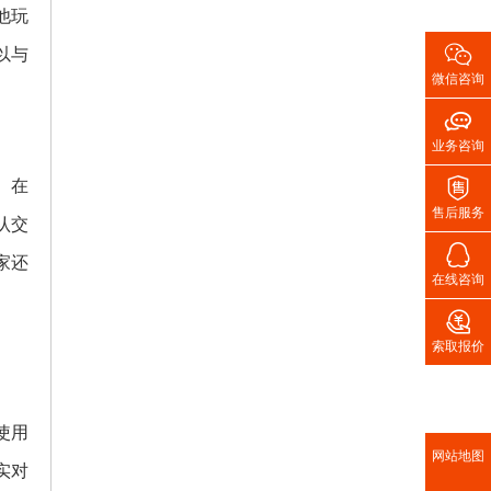
他玩

以与
微信咨询

业务咨询

。在
售后服务
认交

家还
在线咨询

索取报价
使用
网站地图
实对