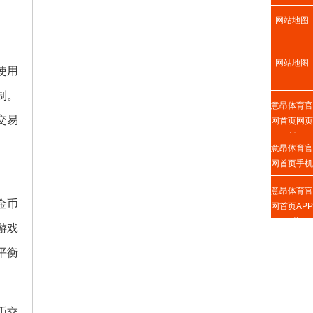
网站地图
网站地图
使用
制。
意昂体育官
交易
网首页网页
版
意昂体育官
网首页手机
版入口
意昂体育官
金币
网首页APP
下载
游戏
平衡
币交