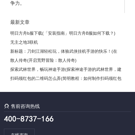
争力。
最新文章
明日方舟b服下载(「安装指南」明日方舟B服如何下载？)
无主之地3联机
新标题：刀剑江湖轻松玩，体验武侠挂机手游的快乐！(在
《刀剑江湖》中尽情畅游，感受武侠世界的奥秘！)
散人传奇(开启荒野冒险：散人传奇)
探索武林世界，畅玩神途手游(探索神途手游的武林世界，建
立你的传奇故事)
扫码领红包的二维码怎么弄(简明教程：如何制作扫码领红包
的二维码？)

售前咨询热线
在线咨询