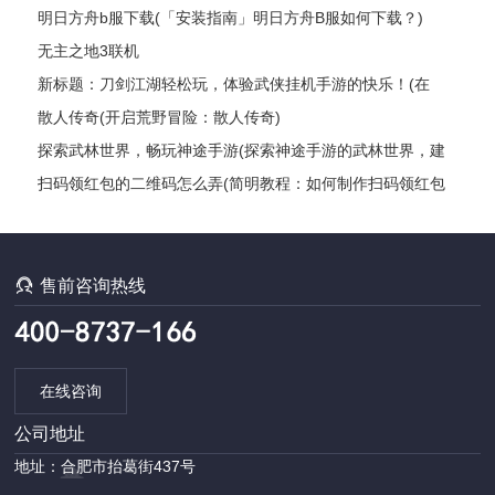
明日方舟b服下载(「安装指南」明日方舟B服如何下载？)
无主之地3联机
新标题：刀剑江湖轻松玩，体验武侠挂机手游的快乐！(在
《刀剑江湖》中尽情畅游，感受武侠世界的奥秘！)
散人传奇(开启荒野冒险：散人传奇)
探索武林世界，畅玩神途手游(探索神途手游的武林世界，建
立你的传奇故事)
扫码领红包的二维码怎么弄(简明教程：如何制作扫码领红包
的二维码？)

售前咨询热线
在线咨询
公司地址
地址：合肥市抬葛街437号