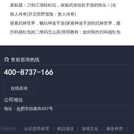
新标题：刀剑江湖轻松玩，体验武侠挂机手游的快乐！(在
《刀剑江湖》中尽情畅游，感受武侠世界的奥秘！)
散人传奇(开启荒野冒险：散人传奇)
探索武林世界，畅玩神途手游(探索神途手游的武林世界，建
立你的传奇故事)
扫码领红包的二维码怎么弄(简明教程：如何制作扫码领红包
的二维码？)

售前咨询热线
在线咨询
公司地址
地址：合肥市抬葛街437号
导航链接：
认识意昂体育
|
精品项目
|
游戏文化
|
服务种类
|