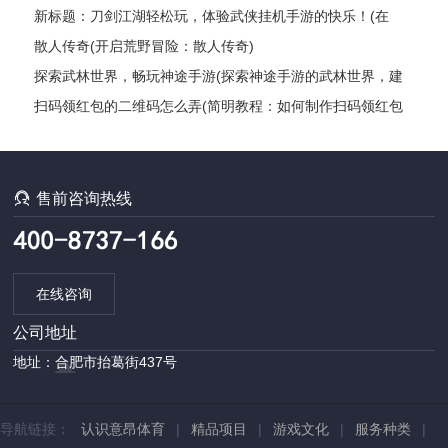
新标题：刀剑江湖轻松玩，体验武侠挂机手游的快乐！(在
《刀剑江湖》中尽情畅游，感受武侠世界的奥秘！)
散人传奇(开启荒野冒险：散人传奇)
探索武林世界，畅玩神途手游(探索神途手游的武林世界，建
立你的传奇故事)
扫码领红包的二维码怎么弄(简明教程：如何制作扫码领红包
的二维码？)

售前咨询热线
在线咨询
公司地址
地址：合肥市抬葛街437号
导航链接：
认识意昂体育
|
精品项目
|
游戏文化
|
服务种类
|