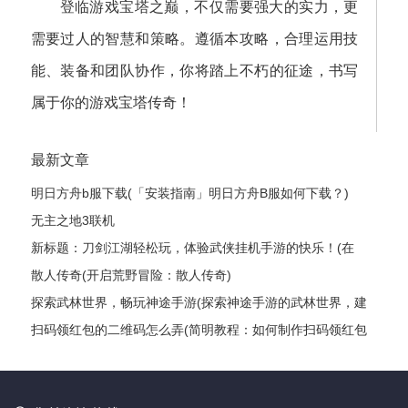
登临游戏宝塔之巅，不仅需要强大的实力，更
需要过人的智慧和策略。遵循本攻略，合理运用技
能、装备和团队协作，你将踏上不朽的征途，书写
属于你的游戏宝塔传奇！
最新文章
明日方舟b服下载(「安装指南」明日方舟B服如何下载？)
无主之地3联机
新标题：刀剑江湖轻松玩，体验武侠挂机手游的快乐！(在
《刀剑江湖》中尽情畅游，感受武侠世界的奥秘！)
散人传奇(开启荒野冒险：散人传奇)
探索武林世界，畅玩神途手游(探索神途手游的武林世界，建
立你的传奇故事)
扫码领红包的二维码怎么弄(简明教程：如何制作扫码领红包
的二维码？)