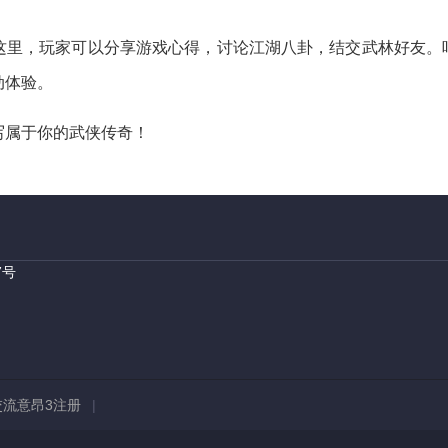
这里，玩家可以分享游戏心得，讨论江湖八卦，结交武林好友。
动体验。
写属于你的武侠传奇！
7号
交流意昂3注册
|