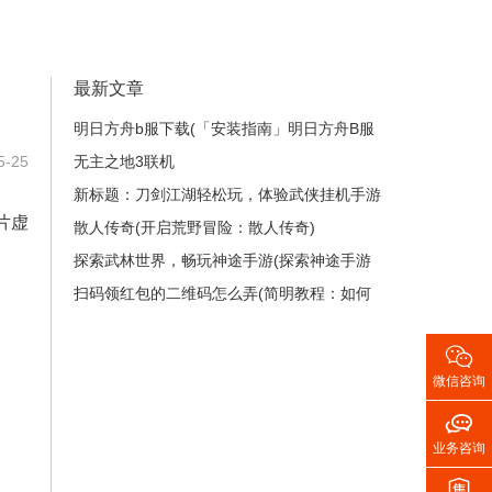
最新文章
明日方舟b服下载(「安装指南」明日方舟B服
-25
如何下载？)
无主之地3联机
新标题：刀剑江湖轻松玩，体验武侠挂机手游
片虚
的快乐！(在《刀剑江湖》中尽情畅游，感受
散人传奇(开启荒野冒险：散人传奇)
武侠世界的奥秘！)
探索武林世界，畅玩神途手游(探索神途手游
的武林世界，建立你的传奇故事)
扫码领红包的二维码怎么弄(简明教程：如何
制作扫码领红包的二维码？)

微信咨询

业务咨询
