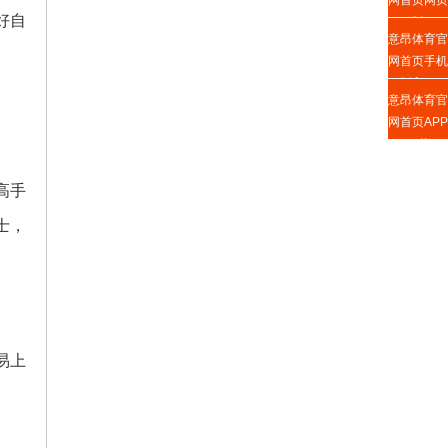
网首页网页
好自
版
意昂体育官
网首页手机
版入口
意昂体育官
网首页APP
下载
高手
士，
易上