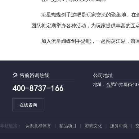
流星蝴蝶剑手游吧是玩家交流的聚集地。在
团队将定期举办各种活动，为玩家提供丰富的互
加入流星蝴蝶剑手游吧，一起闯荡江湖，谱

售前咨询热线
公司地址
地址：合肥市抬葛街43
在线咨询
导航链接：
认识意昂体育
|
精品项目
|
游戏文化
|
服务种类
|