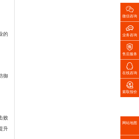

微信咨询

业的
业务咨询

售后服务

在线咨询
防御

索取报价
击败
网站地图
提升