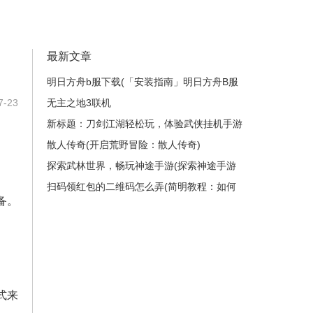
最新文章
明日方舟b服下载(「安装指南」明日方舟B服
-23
如何下载？)
无主之地3联机
新标题：刀剑江湖轻松玩，体验武侠挂机手游
的快乐！(在《刀剑江湖》中尽情畅游，感受
散人传奇(开启荒野冒险：散人传奇)
武侠世界的奥秘！)
探索武林世界，畅玩神途手游(探索神途手游
的武林世界，建立你的传奇故事)
扫码领红包的二维码怎么弄(简明教程：如何
备。
制作扫码领红包的二维码？)
式来