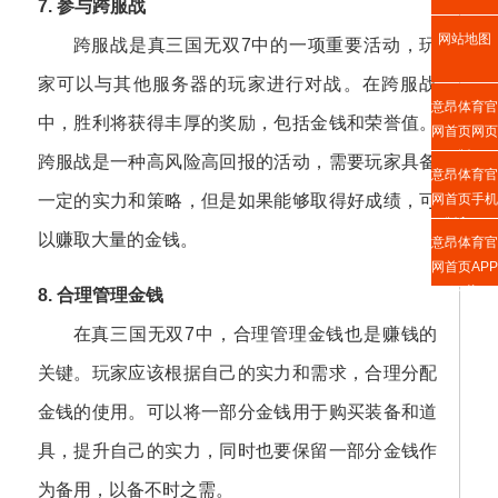
7. 参与跨服战
网站地图
跨服战是真三国无双7中的一项重要活动，玩
家可以与其他服务器的玩家进行对战。在跨服战
意昂体育官
中，胜利将获得丰厚的奖励，包括金钱和荣誉值。
网首页网页
版
跨服战是一种高风险高回报的活动，需要玩家具备
意昂体育官
网首页手机
一定的实力和策略，但是如果能够取得好成绩，可
版入口
以赚取大量的金钱。
意昂体育官
网首页APP
下载
8. 合理管理金钱
在真三国无双7中，合理管理金钱也是赚钱的
关键。玩家应该根据自己的实力和需求，合理分配
金钱的使用。可以将一部分金钱用于购买装备和道
具，提升自己的实力，同时也要保留一部分金钱作
为备用，以备不时之需。