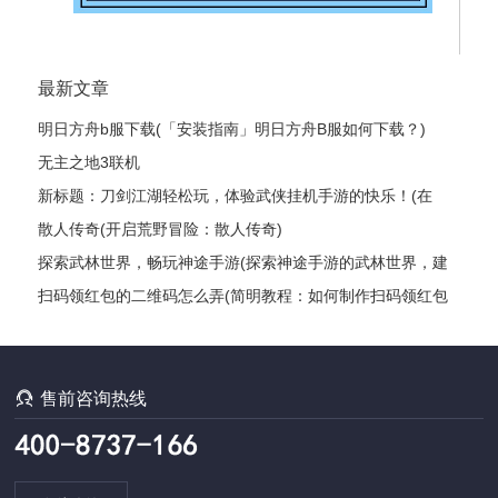
最新文章
明日方舟b服下载(「安装指南」明日方舟B服如何下载？)
无主之地3联机
新标题：刀剑江湖轻松玩，体验武侠挂机手游的快乐！(在
《刀剑江湖》中尽情畅游，感受武侠世界的奥秘！)
散人传奇(开启荒野冒险：散人传奇)
探索武林世界，畅玩神途手游(探索神途手游的武林世界，建
立你的传奇故事)
扫码领红包的二维码怎么弄(简明教程：如何制作扫码领红包
的二维码？)

售前咨询热线