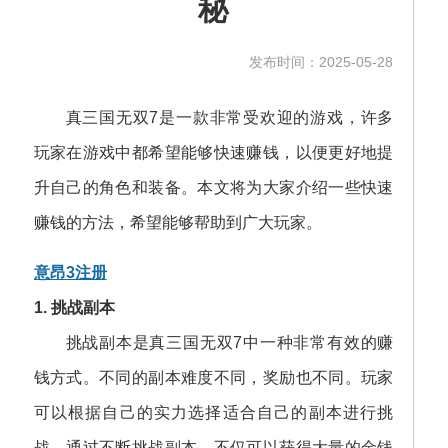
秘
发布时间：2025-05-28
真三国无双7是一款非常受欢迎的游戏，许多
玩家在游戏中都希望能够快速赚钱，以便更好地提
升自己的角色和装备。本文将为大家介绍一些快速
赚钱的方法，希望能够帮助到广大玩家。
意昂3注册
1. 挑战副本
挑战副本是真三国无双7中一种非常有效的赚
钱方式。不同的副本难度不同，奖励也不同。玩家
可以根据自己的实力选择适合自己的副本进行挑
战。通过不断挑战副本，不仅可以获得大量的金钱