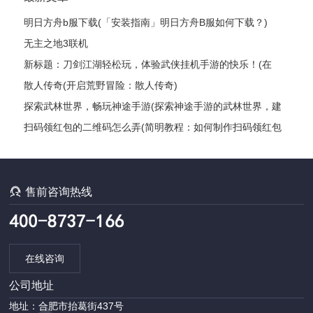
明日方舟b服下载(「安装指南」明日方舟B服如何下载？)
无主之地3联机
新标题：刀剑江湖轻松玩，体验武侠挂机手游的快乐！(在
《刀剑江湖》中尽情畅游，感受武侠世界的奥秘！)
散人传奇(开启荒野冒险：散人传奇)
探索武林世界，畅玩神途手游(探索神途手游的武林世界，建
立你的传奇故事)
扫码领红包的二维码怎么弄(简明教程：如何制作扫码领红包
的二维码？)

售前咨询热线
在线咨询
公司地址
地址：合肥市抬葛街437号