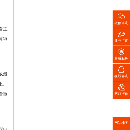

微信咨询
看主

兼容
业务咨询

售后服务

载最
在线咨询
上。

后重
索取报价
网站地图
程中