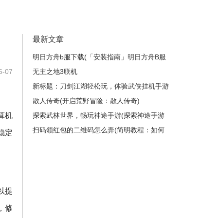
最新文章
明日方舟b服下载(「安装指南」明日方舟B服
-07
如何下载？)
无主之地3联机
新标题：刀剑江湖轻松玩，体验武侠挂机手游
的快乐！(在《刀剑江湖》中尽情畅游，感受
散人传奇(开启荒野冒险：散人传奇)
计算机
武侠世界的奥秘！)
探索武林世界，畅玩神途手游(探索神途手游
的武林世界，建立你的传奇故事)
扫码领红包的二维码怎么弄(简明教程：如何
稳定
制作扫码领红包的二维码？)
以提
，修